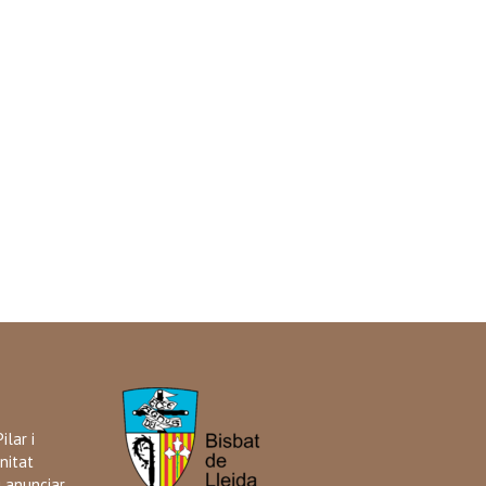
ilar i
nitat
i anunciar