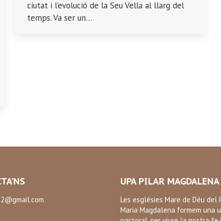
ciutat i l’evolució de la Seu Vella al llarg del
temps. Va ser un…
TA’NS
UPA PILAR MAGDALENA
2@gmail.com
Les esglésies Mare de Déu del P
Maria Magdalena formem una u
:
pastoral, per viure la nostra fe 