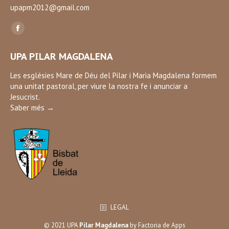
upapm2012@gmail.com
Find us on:
Facebook
page
UPA PILAR MAGDALENA
opens
in
Les esglésies Mare de Déu del Pilar i Maria Magdalena formem
una unitat pastoral, per viure la nostra fe i anunciar a
new
Jesucrist.
window
Saber més →
LEGAL
© 2021 UPA
Pilar Magdalena
by
Factoria de Apps