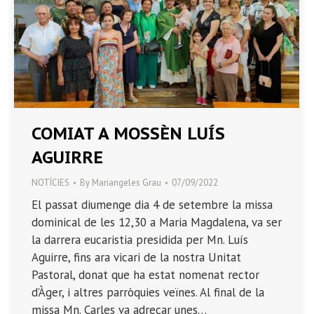
COMIAT A MOSSÈN LUÍS
AGUIRRE
NOTÍCIES
By
Mariangeles Grau
07/09/2022
El passat diumenge dia 4 de setembre la missa
dominical de les 12,30 a Maria Magdalena, va ser
la darrera eucaristia presidida per Mn. Luís
Aguirre, fins ara vicari de la nostra Unitat
Pastoral, donat que ha estat nomenat rector
d’Àger, i altres parròquies veïnes. Al final de la
missa Mn. Carles va adreçar unes…