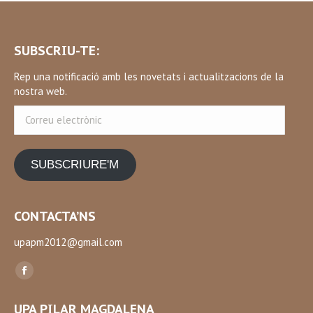
SUBSCRIU-TE:
Rep una notificació amb les novetats i actualitzacions de la
nostra web.
Correu
electrònic
SUBSCRIURE'M
CONTACTA’NS
upapm2012@gmail.com
Find us on:
Facebook
page
UPA PILAR MAGDALENA