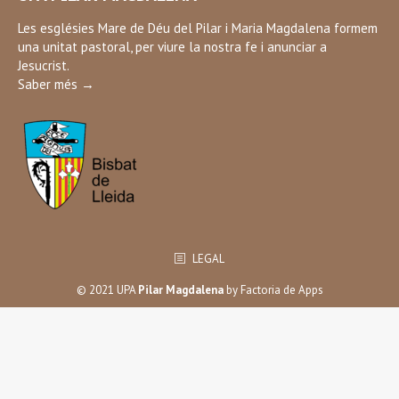
opens
in
Les esglésies Mare de Déu del Pilar i Maria Magdalena formem
una unitat pastoral, per viure la nostra fe i anunciar a
new
Jesucrist.
window
Saber més →
LEGAL
© 2021 UPA
Pilar Magdalena
by
Factoria de Apps