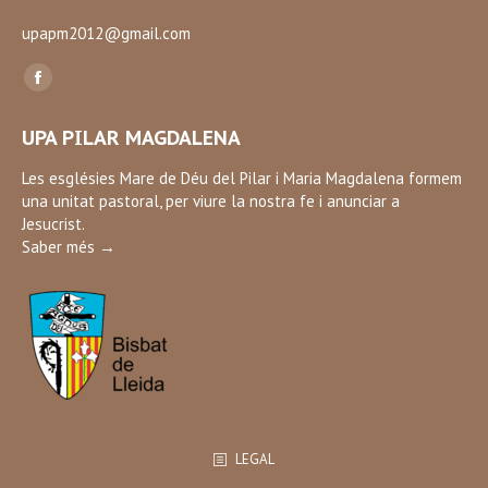
upapm2012@gmail.com
Find us on:
Facebook
page
UPA PILAR MAGDALENA
opens
in
Les esglésies Mare de Déu del Pilar i Maria Magdalena formem
una unitat pastoral, per viure la nostra fe i anunciar a
new
Jesucrist.
window
Saber més →
LEGAL