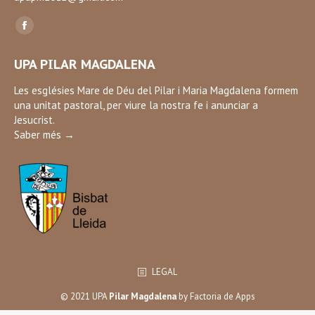
Find us on:
Facebook
page
UPA PILAR MAGDALENA
opens
in
Les esglésies Mare de Déu del Pilar i Maria Magdalena formem
una unitat pastoral, per viure la nostra fe i anunciar a
new
Jesucrist.
window
Saber més →
LEGAL
© 2021 UPA
Pilar Magdalena
by
Factoria de Apps