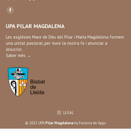
Find us on:
Facebook
page
UPA PILAR MAGDALENA
opens
in
Les esglésies Mare de Déu del Pilar i Maria Magdalena formem
una unitat pastoral, per viure la nostra fe i anunciar a
new
Jesucrist.
window
Saber més →
LEGAL
© 2021 UPA
Pilar Magdalena
by
Factoria de Apps