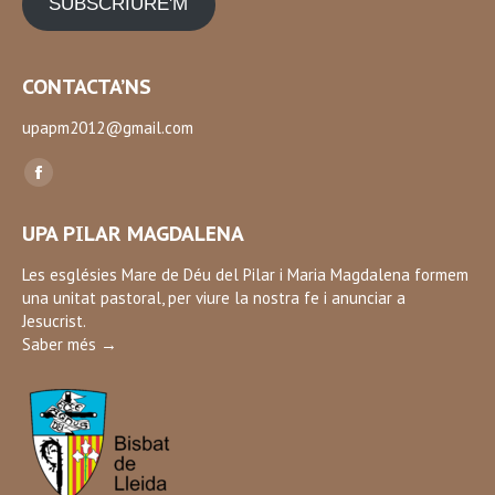
SUBSCRIURE'M
CONTACTA’NS
upapm2012@gmail.com
Find us on:
Facebook
page
UPA PILAR MAGDALENA
opens
in
Les esglésies Mare de Déu del Pilar i Maria Magdalena formem
una unitat pastoral, per viure la nostra fe i anunciar a
new
Jesucrist.
window
Saber més →