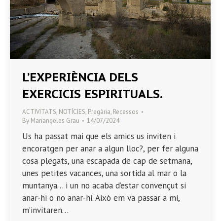
L’EXPERIÈNCIA DELS
EXERCICIS ESPIRITUALS.
ACTIVITATS
,
NOTÍCIES
,
Pregària
,
Recessos
By
Mariangeles Grau
14/07/2024
Us ha passat mai que els amics us inviten i
encoratgen per anar a algun lloc?, per fer alguna
cosa plegats, una escapada de cap de setmana,
unes petites vacances, una sortida al mar o la
muntanya… i un no acaba d’estar convençut si
anar-hi o no anar-hi. Això em va passar a mi,
m’invitaren…