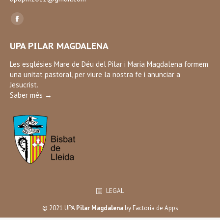
Find us on:
Facebook
page
UPA PILAR MAGDALENA
opens
in
Les esglésies Mare de Déu del Pilar i Maria Magdalena formem
una unitat pastoral, per viure la nostra fe i anunciar a
new
Jesucrist.
window
Saber més →
LEGAL
© 2021 UPA
Pilar Magdalena
by
Factoria de Apps