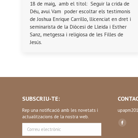
18 de maig, amb el títol: Seguir la crida de
Déu, avui. Vam poder escoltar els testimonis
de Joshua Enrique Carrillo, llicenciat en dret i
seminarista de la Diòcesi de Lleida i Esther
Sanz, metgessa i religiosa de les Filles de
Jesús.
SUBSCRIU-TE:
CONTAC
Rep una notificació amb les novetats i
upapm201
actualitzacions de la nostra web.
Find us on
Correu
Facebo
electrònic
page