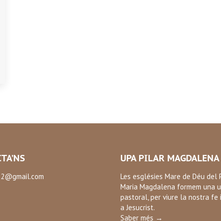
TA’NS
UPA PILAR MAGDALENA
2@gmail.com
Les esglésies Mare de Déu del P
Maria Magdalena formem una u
:
pastoral, per viure la nostra fe 
ok
a Jesucrist.
Saber més →