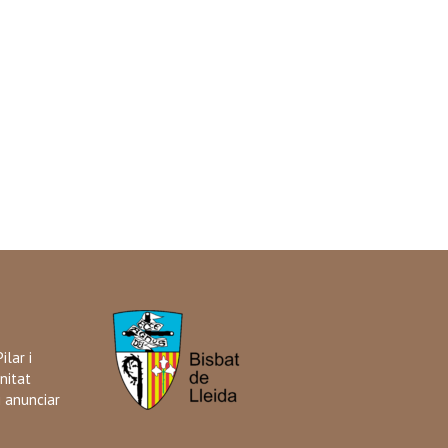
ilar i
nitat
i anunciar