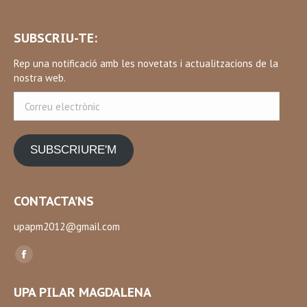
SUBSCRIU-TE:
Rep una notificació amb les novetats i actualitzacions de la
nostra web.
Correu
electrònic
SUBSCRIURE'M
CONTACTA’NS
upapm2012@gmail.com
Find us on:
Facebook
page
UPA PILAR MAGDALENA
opens