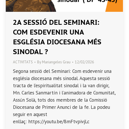
2A SESSIÓ DEL SEMINARI:
COM ESDEVENIR UNA
ESGLÉSIA DIOCESANA MÉS
SINODAL ?
ACTIVITATS
By
Mariangeles Grau
12/02/2026
Segona sessió del Seminari: Com esdevenir una
església diocesana més sinodal. Aquesta sessió
tracta de l’espiritualitat sinodal i la van dirigir,
Mn. Carles Sanmartín i l’animadora de Comunitat,
Assún Solà, tots dos membres de la Comissió
Diocesana de Primer Anunci de la fe. La podeu
seguir en aquest
enllaç: https://youtu.be/8mFtvpivjLc