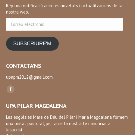
Rep una notificació amb les novetats i actualitzacions de la
nostra web.
Correu
electrònic
SUBSCRIURE'M
CONTACTA’NS
upapm2012@gmail.com
Find us on:
Facebook
page
UPA PILAR MAGDALENA
opens
in
Les esglésies Mare de Déu del Pilar i Maria Magdalena formem
una unitat pastoral, per viure la nostra fe i anunciar a
new
Jesucrist.
window