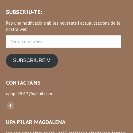
SUBSCRIU-TE:
Rep una notificació amb les novetats i actualitzacions de la
nostra web.
Correu
electrònic
SUBSCRIURE'M
CONTACTA’NS
upapm2012@gmail.com
Find us on:
Facebook
page
UPA PILAR MAGDALENA
opens
in