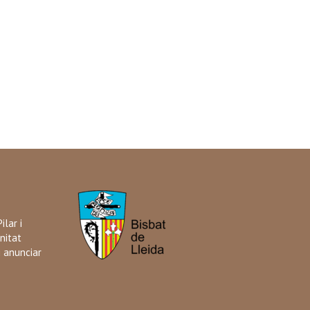
ilar i
nitat
i anunciar