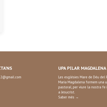
TA’NS
UPA PILAR MAGDALENA
2@gmail.com
Les esglésies Mare de Déu del P
Maria Magdalena formem una u
:
pastoral, per viure la nostra fe 
ok
a Jesucrist.
Saber més →