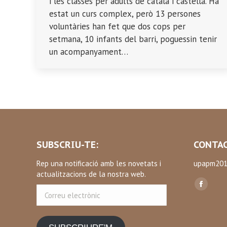
i les classes per adults de català i castellà. Ha
estat un curs complex, però 13 persones
voluntàries han fet que dos cops per
setmana, 10 infants del barri, poguessin tenir
un acompanyament…
SUBSCRIU-TE:
CONTAC
Rep una notificació amb les novetats i
upapm201
actualitzacions de la nostra web.
Find us on
Correu
Facebo
electrònic
page
opens