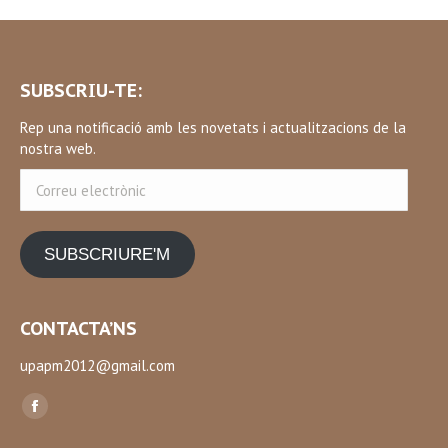
SUBSCRIU-TE:
Rep una notificació amb les novetats i actualitzacions de la
nostra web.
Correu
electrònic
SUBSCRIURE'M
CONTACTA’NS
upapm2012@gmail.com
Find us on:
Facebook
page