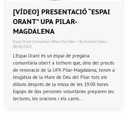
[VÍDEO] PRESENTACIÓ “ESPAI
ORANT” UPA PILAR-
MAGDALENA
Espai Orant Comunitari
,
Vídeo YouTube
By
Guillem Sáez
08/03/2022
L’Espai Orant és un espai de pregària
comunitària obert a tothom que, dins del procés
de renovació de la UPA Pilar-Magdalena, tenim a
l’església de la Mare de Déu del Pilar tots els
dilluns després de la missa de les 19:00 hores.
Equips de dos persones voluntàries preparen les
lectures, les oracions i els cants…