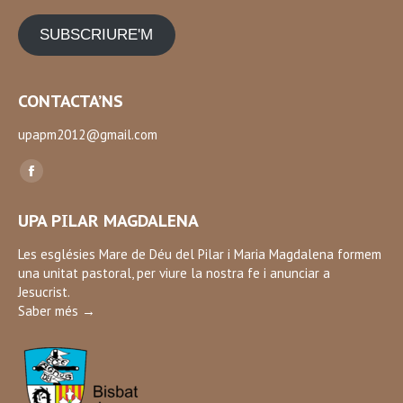
SUBSCRIURE'M
CONTACTA’NS
upapm2012@gmail.com
Find us on:
Facebook
page
UPA PILAR MAGDALENA
opens
in
Les esglésies Mare de Déu del Pilar i Maria Magdalena formem
una unitat pastoral, per viure la nostra fe i anunciar a
new
Jesucrist.
window
Saber més →