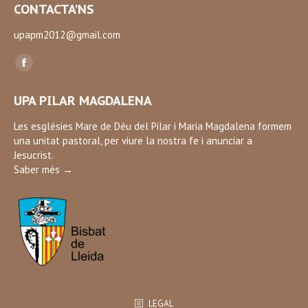
CONTACTA’NS
upapm2012@gmail.com
Find us on:
Facebook
page
UPA PILAR MAGDALENA
opens
in
Les esglésies Mare de Déu del Pilar i Maria Magdalena formem
una unitat pastoral, per viure la nostra fe i anunciar a
new
Jesucrist.
window
Saber més →
LEGAL