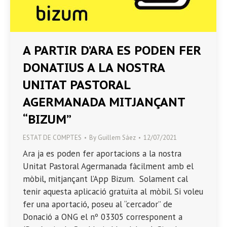
A PARTIR D’ARA ES PODEN FER
DONATIUS A LA NOSTRA
UNITAT PASTORAL
AGERMANADA MITJANÇANT
“BIZUM”
ESTAT DE COMPTES
By
Guillem Sáez
12/07/2021
Ara ja es poden fer aportacions a la nostra
Unitat Pastoral Agermanada fàcilment amb el
mòbil, mitjançant l’App Bizum. Solament cal
tenir aquesta aplicació gratuïta al mòbil. Si voleu
fer una aportació, poseu al “cercador” de
Donació a ONG el nº 03305 corresponent a