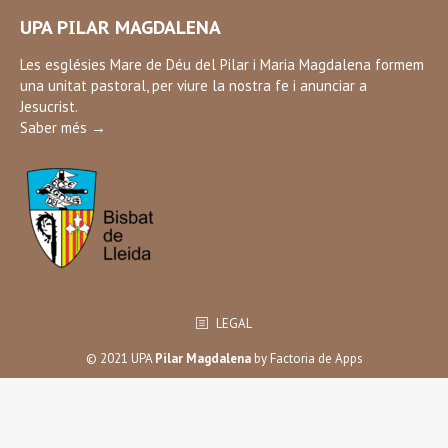
page
UPA PILAR MAGDALENA
opens
in
Les esglésies Mare de Déu del Pilar i Maria Magdalena formem
una unitat pastoral, per viure la nostra fe i anunciar a
new
Jesucrist.
window
Saber més →
LEGAL
© 2021 UPA
Pilar Magdalena
by
Factoria de Apps