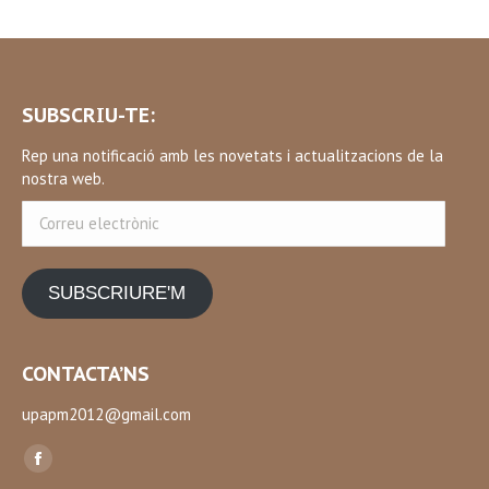
SUBSCRIU-TE:
Rep una notificació amb les novetats i actualitzacions de la
nostra web.
Correu
electrònic
SUBSCRIURE'M
CONTACTA’NS
upapm2012@gmail.com
Find us on:
Facebook