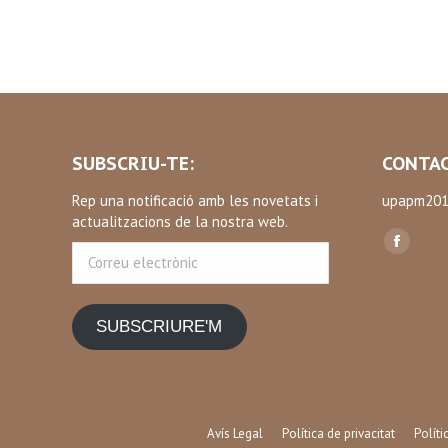
SUBSCRIU-TE:
CONTAC
Rep una notificació amb les novetats i
upapm201
actualitzacions de la nostra web.
Find us on
Correu
Facebo
electrònic
page
opens
SUBSCRIURE'M
in
new
window
Avís Legal
Política de privacitat
Polít