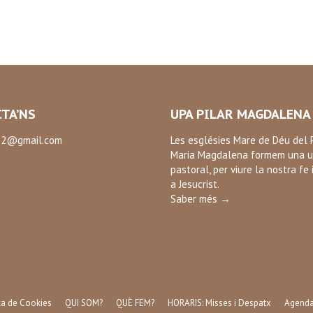
TA’NS
UPA PILAR MAGDALENA
2@gmail.com
Les esglésies Mare de Déu del P
Maria Magdalena formem una u
:
pastoral, per viure la nostra fe 
ok
a Jesucrist.
Saber més →
ica de Cookies
QUI SOM?
QUÈ FEM?
HORARIS: Misses i Despatx
Agend