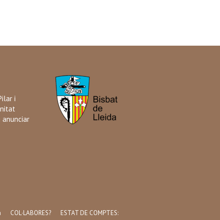
ilar i
nitat
i anunciar
a
COL·LABORES?
ESTAT DE COMPTES: