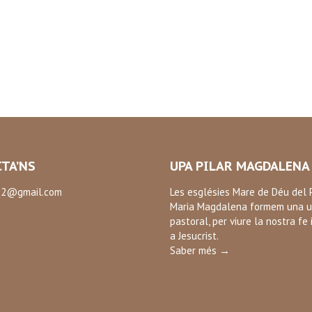
TA’NS
UPA PILAR MAGDALENA
2@gmail.com
Les esglésies Mare de Déu del P
Maria Magdalena formem una u
:
pastoral, per viure la nostra fe 
ok
a Jesucrist.
Saber més →