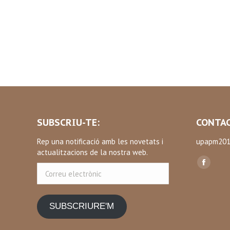
SUBSCRIU-TE:
CONTAC
Rep una notificació amb les novetats i
upapm201
actualitzacions de la nostra web.
Find us on
Correu
Facebo
electrònic
page
opens
SUBSCRIURE'M
in
new