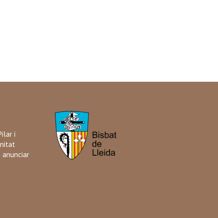
ilar i
nitat
i anunciar