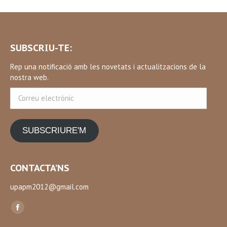
SUBSCRIU-TE:
Rep una notificació amb les novetats i actualitzacions de la
nostra web.
Correu
electrònic
SUBSCRIURE'M
CONTACTA’NS
upapm2012@gmail.com
Find us on:
Facebook
page