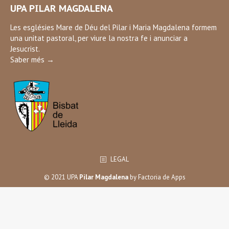
UPA PILAR MAGDALENA
opens
in
Les esglésies Mare de Déu del Pilar i Maria Magdalena formem
una unitat pastoral, per viure la nostra fe i anunciar a
new
Jesucrist.
window
Saber més →
LEGAL
© 2021 UPA
Pilar Magdalena
by
Factoria de Apps