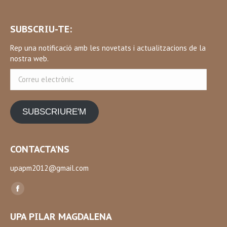
SUBSCRIU-TE:
Rep una notificació amb les novetats i actualitzacions de la
nostra web.
Correu
electrònic
SUBSCRIURE'M
CONTACTA’NS
upapm2012@gmail.com
Find us on:
Facebook
page
UPA PILAR MAGDALENA
opens