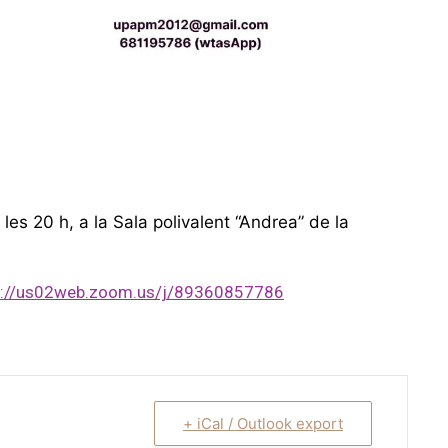
es 20 h, a la Sala polivalent “Andrea” de la
s://us02web.zoom.us/j/89360857786
+ iCal / Outlook export