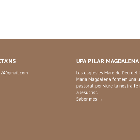
TA’NS
UPA PILAR MAGDALENA
2@gmail.com
Les esglésies Mare de Déu del P
Maria Magdalena formem una u
:
pastoral, per viure la nostra fe 
ok
a Jesucrist.
Saber més →