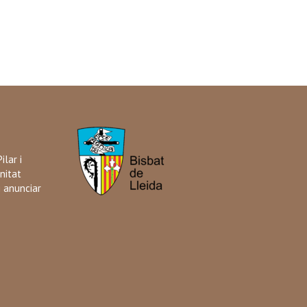
ilar i
nitat
i anunciar