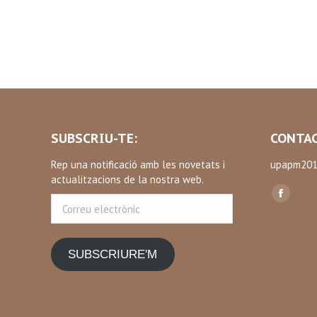
SUBSCRIU-TE:
CONTAC
Rep una notificació amb les novetats i
upapm201
actualitzacions de la nostra web.
Find us on
Correu
Facebo
electrònic
page
opens
SUBSCRIURE'M
in
new
window