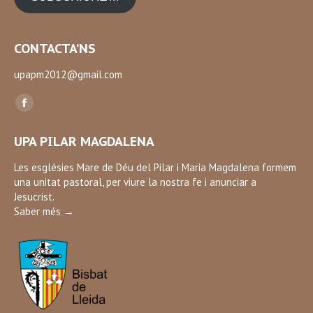
CONTACTA’NS
upapm2012@gmail.com
Find us on:
Facebook
page
UPA PILAR MAGDALENA
opens
in
Les esglésies Mare de Déu del Pilar i Maria Magdalena formem
una unitat pastoral, per viure la nostra fe i anunciar a
new
Jesucrist.
window
Saber més →