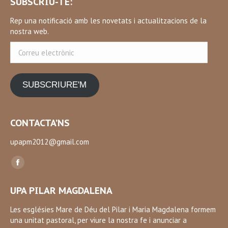
SUBSCRIU-TE:
Rep una notificació amb les novetats i actualitzacions de la
nostra web.
Correu
electrònic
SUBSCRIURE'M
CONTACTA’NS
upapm2012@gmail.com
Find us on:
Facebook
page
UPA PILAR MAGDALENA
opens
in
Les esglésies Mare de Déu del Pilar i Maria Magdalena formem
una unitat pastoral, per viure la nostra fe i anunciar a
new