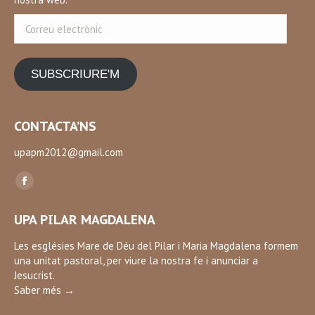
Correu
electrònic
SUBSCRIURE'M
CONTACTA’NS
upapm2012@gmail.com
Find us on:
Facebook
page
UPA PILAR MAGDALENA
opens
in
Les esglésies Mare de Déu del Pilar i Maria Magdalena formem
una unitat pastoral, per viure la nostra fe i anunciar a
new
Jesucrist.
window
Saber més →