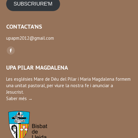
SUBSCRIURE'M
CONTACTA’NS
upapm2012@gmail.com
Find us on:
Facebook
page
UPA PILAR MAGDALENA
opens
in
Les esglésies Mare de Déu del Pilar i Maria Magdalena formem
una unitat pastoral, per viure la nostra fe i anunciar a
new
Jesucrist.
window
Saber més →