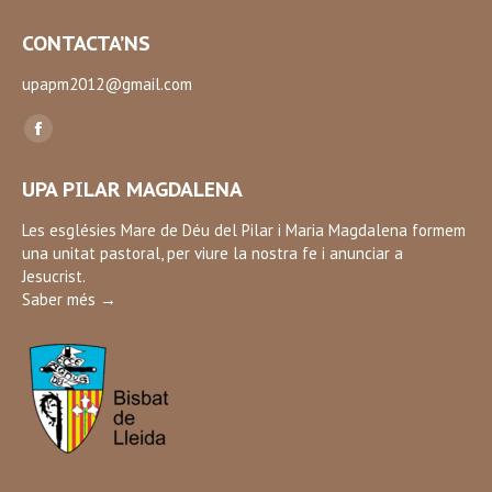
CONTACTA’NS
upapm2012@gmail.com
Find us on:
Facebook
page
UPA PILAR MAGDALENA
opens
in
Les esglésies Mare de Déu del Pilar i Maria Magdalena formem
una unitat pastoral, per viure la nostra fe i anunciar a
new
Jesucrist.
window
Saber més →