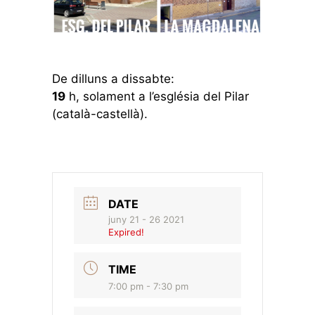
De dilluns a dissabte:
19
h, solament a l’església del Pilar
(català-castellà).
DATE
juny 21 - 26 2021
Expired!
TIME
7:00 pm - 7:30 pm