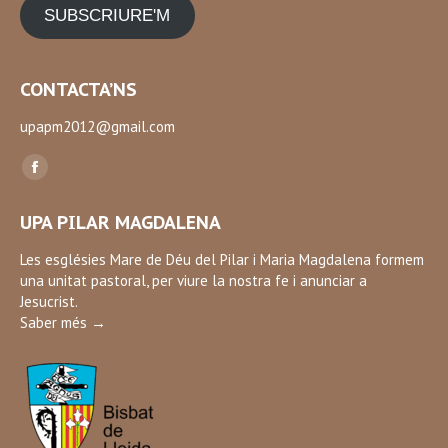
SUBSCRIURE'M
CONTACTA’NS
upapm2012@gmail.com
Find us on:
Facebook
page
UPA PILAR MAGDALENA
opens
in
Les esglésies Mare de Déu del Pilar i Maria Magdalena formem
una unitat pastoral, per viure la nostra fe i anunciar a
new
Jesucrist.
window
Saber més →