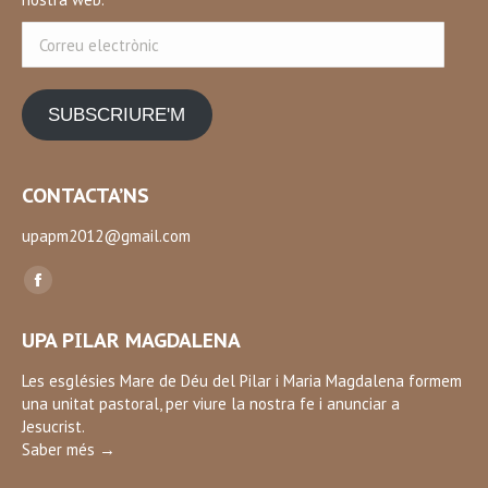
Correu
electrònic
SUBSCRIURE'M
CONTACTA’NS
upapm2012@gmail.com
Find us on:
Facebook
page
UPA PILAR MAGDALENA
opens
in
Les esglésies Mare de Déu del Pilar i Maria Magdalena formem
una unitat pastoral, per viure la nostra fe i anunciar a
new
Jesucrist.
window
Saber més →