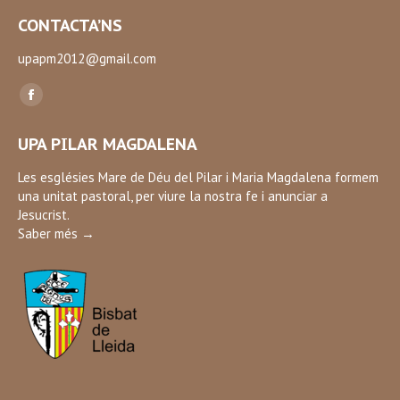
CONTACTA’NS
upapm2012@gmail.com
Find us on:
Facebook
page
UPA PILAR MAGDALENA
opens
in
Les esglésies Mare de Déu del Pilar i Maria Magdalena formem
una unitat pastoral, per viure la nostra fe i anunciar a
new
Jesucrist.
window
Saber més →