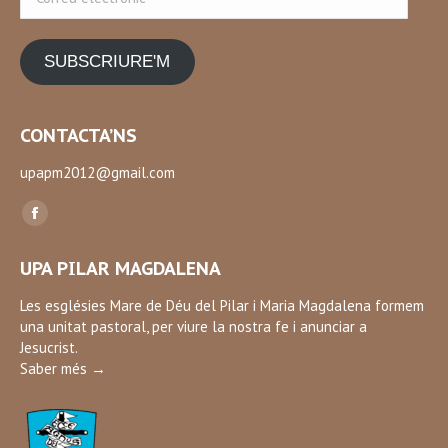
electrònic
SUBSCRIURE'M
CONTACTA’NS
upapm2012@gmail.com
Find us on:
Facebook
page
UPA PILAR MAGDALENA
opens
in
Les esglésies Mare de Déu del Pilar i Maria Magdalena formem
una unitat pastoral, per viure la nostra fe i anunciar a
new
Jesucrist.
window
Saber més →