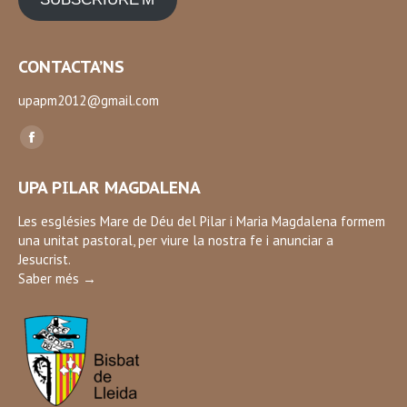
CONTACTA’NS
upapm2012@gmail.com
Find us on:
Facebook
page
UPA PILAR MAGDALENA
opens
in
Les esglésies Mare de Déu del Pilar i Maria Magdalena formem
una unitat pastoral, per viure la nostra fe i anunciar a
new
Jesucrist.
window
Saber més →