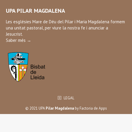
page
UPA PILAR MAGDALENA
opens
in
Les esglésies Mare de Déu del Pilar i Maria Magdalena formem
una unitat pastoral, per viure la nostra fe i anunciar a
new
Jesucrist.
window
Saber més →
LEGAL
© 2021 UPA
Pilar Magdalena
by
Factoria de Apps