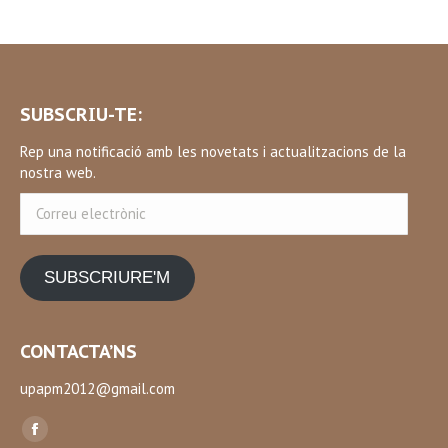
SUBSCRIU-TE:
Rep una notificació amb les novetats i actualitzacions de la
nostra web.
Correu
electrònic
SUBSCRIURE'M
CONTACTA’NS
upapm2012@gmail.com
Find us on:
Facebook