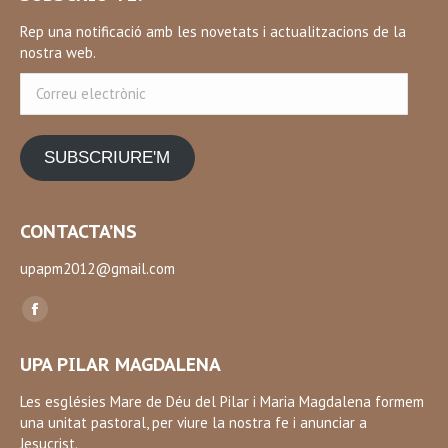
Rep una notificació amb les novetats i actualitzacions de la
nostra web.
Correu
electrònic
SUBSCRIURE'M
CONTACTA’NS
upapm2012@gmail.com
Find us on:
Facebook
page
UPA PILAR MAGDALENA
opens
in
Les esglésies Mare de Déu del Pilar i Maria Magdalena formem
una unitat pastoral, per viure la nostra fe i anunciar a
new
Jesucrist.