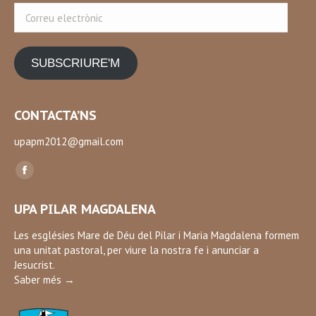
Correu
electrònic
SUBSCRIURE'M
CONTACTA’NS
upapm2012@gmail.com
Find us on:
Facebook
page
UPA PILAR MAGDALENA
opens
in
Les esglésies Mare de Déu del Pilar i Maria Magdalena formem
una unitat pastoral, per viure la nostra fe i anunciar a
new
Jesucrist.
window
Saber més →