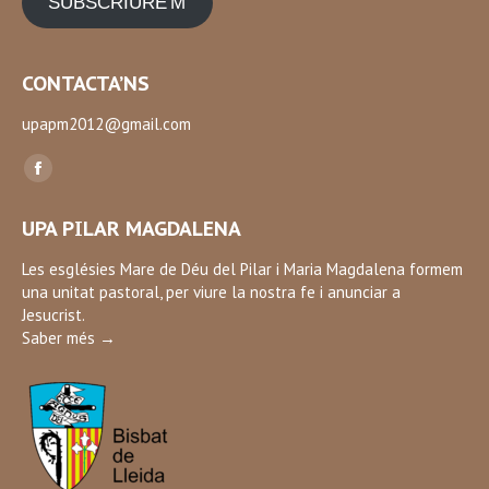
SUBSCRIURE'M
CONTACTA’NS
upapm2012@gmail.com
Find us on:
Facebook
page
UPA PILAR MAGDALENA
opens
in
Les esglésies Mare de Déu del Pilar i Maria Magdalena formem
una unitat pastoral, per viure la nostra fe i anunciar a
new
Jesucrist.
window
Saber més →