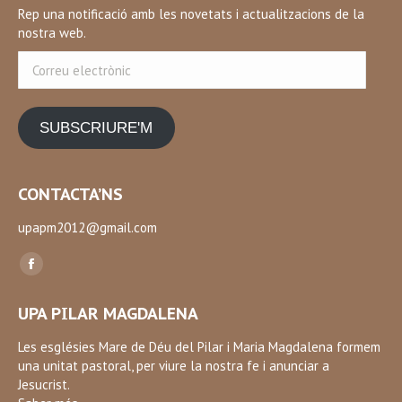
Rep una notificació amb les novetats i actualitzacions de la
nostra web.
Correu
electrònic
SUBSCRIURE'M
CONTACTA’NS
upapm2012@gmail.com
Find us on:
Facebook
page
UPA PILAR MAGDALENA
opens
in
Les esglésies Mare de Déu del Pilar i Maria Magdalena formem
una unitat pastoral, per viure la nostra fe i anunciar a
new
Jesucrist.
window