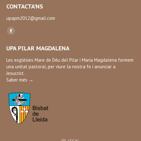
CONTACTA’NS
upapm2012@gmail.com
Find us on:
Facebook
page
UPA PILAR MAGDALENA
opens
in
Les esglésies Mare de Déu del Pilar i Maria Magdalena formem
una unitat pastoral, per viure la nostra fe i anunciar a
new
Jesucrist.
window
Saber més →