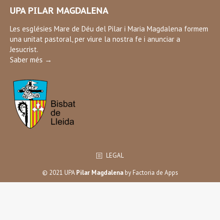
page
UPA PILAR MAGDALENA
opens
in
Les esglésies Mare de Déu del Pilar i Maria Magdalena formem
una unitat pastoral, per viure la nostra fe i anunciar a
new
Jesucrist.
window
Saber més →
LEGAL
© 2021 UPA
Pilar Magdalena
by
Factoria de Apps