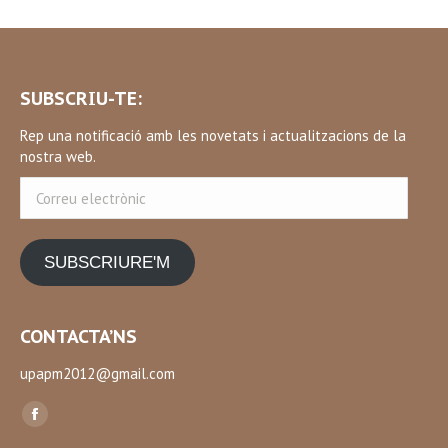
SUBSCRIU-TE:
Rep una notificació amb les novetats i actualitzacions de la
nostra web.
Correu
electrònic
SUBSCRIURE'M
CONTACTA’NS
upapm2012@gmail.com
Find us on:
Facebook