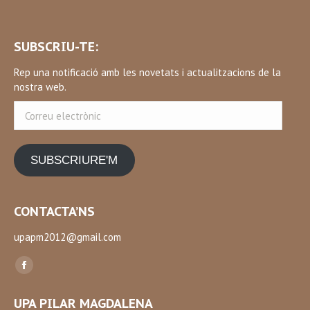
SUBSCRIU-TE:
Rep una notificació amb les novetats i actualitzacions de la
nostra web.
Correu
electrònic
SUBSCRIURE'M
CONTACTA’NS
upapm2012@gmail.com
Find us on:
Facebook
page
UPA PILAR MAGDALENA
opens