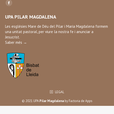
Find us on:
Facebook
page
UPA PILAR MAGDALENA
opens
in
Les esglésies Mare de Déu del Pilar i Maria Magdalena formem
una unitat pastoral, per viure la nostra fe i anunciar a
new
Jesucrist.
window
Saber més →
LEGAL
© 2021 UPA
Pilar Magdalena
by
Factoria de Apps