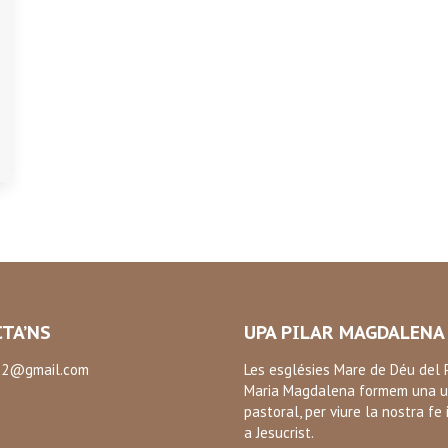
TA’NS
UPA PILAR MAGDALENA
2@gmail.com
Les esglésies Mare de Déu del P
Maria Magdalena formem una u
:
pastoral, per viure la nostra fe 
ok
a Jesucrist.