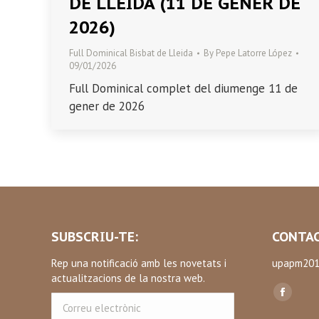
DE LLEIDA (11 DE GENER DE
2026)
Full Dominical Bisbat de Lleida
By
Pepe Latorre López
09/01/2026
Full Dominical complet del diumenge 11 de
gener de 2026
SUBSCRIU-TE:
CONTAC
Rep una notificació amb les novetats i
upapm201
actualitzacions de la nostra web.
Find us on
Correu
Facebo
electrònic
page