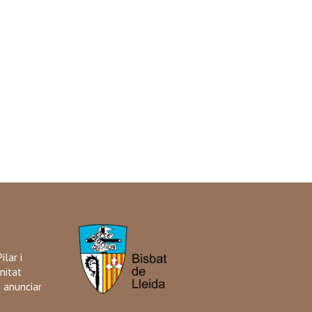
ilar i
nitat
i anunciar