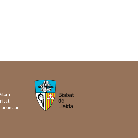
ilar i
nitat
i anunciar