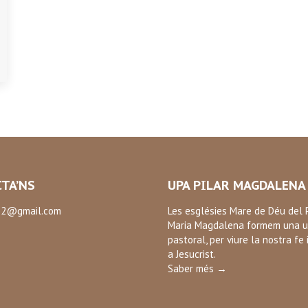
TA’NS
UPA PILAR MAGDALENA
2@gmail.com
Les esglésies Mare de Déu del P
Maria Magdalena formem una u
:
pastoral, per viure la nostra fe 
ok
a Jesucrist.
Saber més →