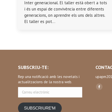
Inter generacional. El taller està obert a tots
i és un espai de convivència entre diferents
generacions, on aprendre els uns dels altres.
El taller es pot…
SUBSCRIU-TE:
CONTAC
Rep una notificació amb les novetats i
upapm201
actualitzacions de la nostra web.
Find us on
Correu
Facebo
electrònic
page
opens
SUBSCRIURE'M
in