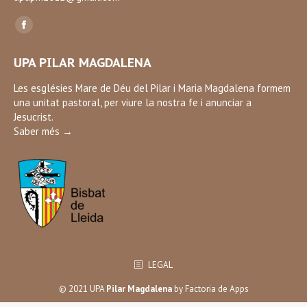
Find us on:
Facebook
page
UPA PILAR MAGDALENA
opens
in
Les esglésies Mare de Déu del Pilar i Maria Magdalena formem
una unitat pastoral, per viure la nostra fe i anunciar a
new
Jesucrist.
window
Saber més →
LEGAL
© 2021 UPA
Pilar Magdalena
by
Factoria de Apps