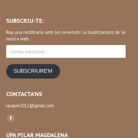
SUBSCRIU-TE:
Rep una notificació amb les novetats i actualitzacions de la
nostra web.
Correu
electrònic
SUBSCRIURE'M
CONTACTA’NS
upapm2012@gmail.com
Find us on:
Facebook
page
UPA PILAR MAGDALENA
opens