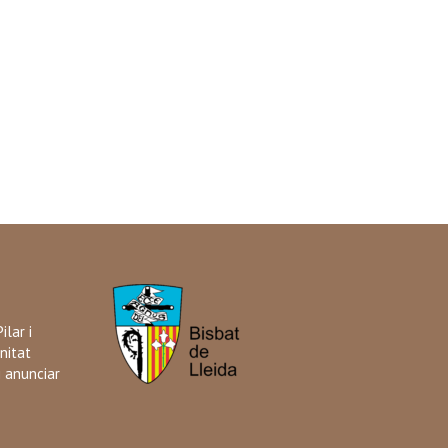
ilar i
nitat
i anunciar