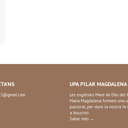
TA’NS
UPA PILAR MAGDALENA
2@gmail.com
Les esglésies Mare de Déu del P
Maria Magdalena formem una u
:
pastoral, per viure la nostra fe 
ok
a Jesucrist.
Saber més →