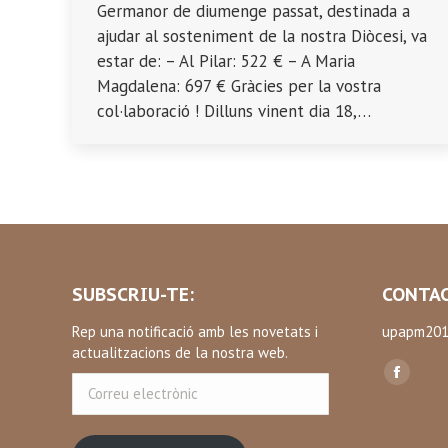
Germanor de diumenge passat, destinada a
ajudar al sosteniment de la nostra Diòcesi, va
estar de: – Al Pilar: 522 € – A Maria
Magdalena: 697 € Gràcies per la vostra
col·laboració ! Dilluns vinent dia 18,…
SUBSCRIU-TE:
CONTAC
Rep una notificació amb les novetats i
upapm201
actualitzacions de la nostra web.
Find us on
Correu
Facebo
electrònic
page
opens