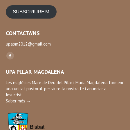
SUBSCRIURE'M
CONTACTA’NS
upapm2012@gmail.com
Find us on:
Facebook
page
UPA PILAR MAGDALENA
opens
in
Les esglésies Mare de Déu del Pilar i Maria Magdalena formem
una unitat pastoral, per viure la nostra fe i anunciar a
new
Jesucrist.
window
Saber més →