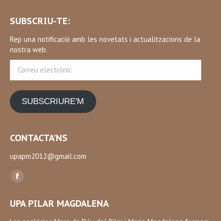
SUBSCRIU-TE:
Rep una notificació amb les novetats i actualitzacions de la
nostra web.
Correu
electrònic
SUBSCRIURE'M
CONTACTA’NS
upapm2012@gmail.com
Find us on:
Facebook
page
UPA PILAR MAGDALENA
opens
in