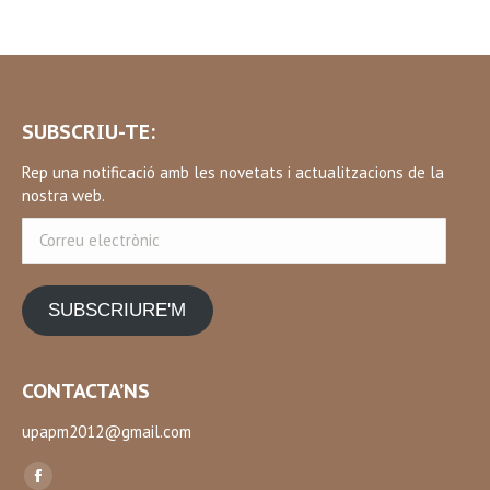
SUBSCRIU-TE:
Rep una notificació amb les novetats i actualitzacions de la
nostra web.
Correu
electrònic
SUBSCRIURE'M
CONTACTA’NS
upapm2012@gmail.com
Find us on:
Facebook