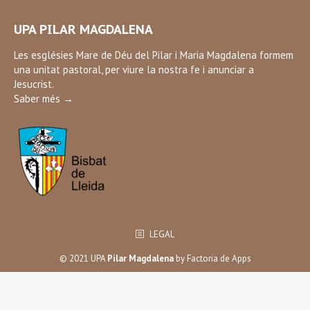
page
UPA PILAR MAGDALENA
opens
in
Les esglésies Mare de Déu del Pilar i Maria Magdalena formem
una unitat pastoral, per viure la nostra fe i anunciar a
new
Jesucrist.
window
Saber més →
LEGAL
© 2021 UPA
Pilar Magdalena
by
Factoria de Apps