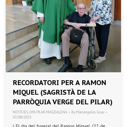
RECORDATORI PER A RAMON
MIQUEL (SAGRISTÀ DE LA
PARRÒQUIA VERGE DEL PILAR)
NOTÍCIES
,
UPA PILAR-MAGDALENA
By
Mariangeles Grau
07/08/2025
( El dia del funeral del Ramon Miquel, (22 de