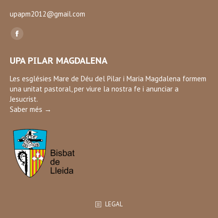
upapm2012@gmail.com
Find us on:
Facebook
page
UPA PILAR MAGDALENA
opens
in
Les esglésies Mare de Déu del Pilar i Maria Magdalena formem
una unitat pastoral, per viure la nostra fe i anunciar a
new
Jesucrist.
window
Saber més →
LEGAL